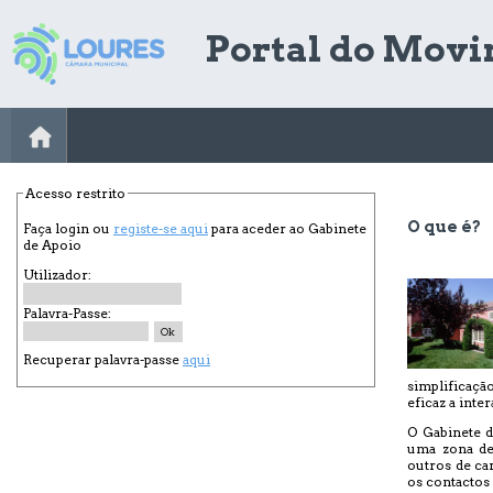
Portal do Movi
Acesso restrito
O que é?
Faça login ou
registe-se aqui
para aceder ao Gabinete
de Apoio
Utilizador:
Palavra-Passe:
Recuperar palavra-passe
aqui
simplificaçã
eficaz a inte
O Gabinete d
uma zona de 
outros de ca
os contactos