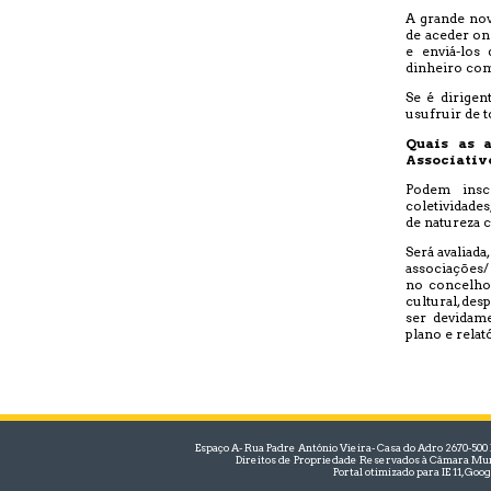
A grande nov
de aceder on
e enviá-los
dinheiro com
Se é dirigen
usufruir de t
Quais as 
Associativ
Podem inscr
coletividade
de natureza c
Será avaliada
associações/ 
no concelho 
cultural, des
ser devidam
plano e relató
Espaço A- Rua Padre António Vieira- Casa do Adro 2670-500 Lou
Direitos de Propriedade Reservados à Câmara Mun
Portal otimizado para IE 11, Goo